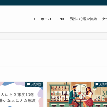
ホーム
LINE
男性の心理や特徴
女
人間関係
人間