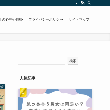
性の心理や特徴
プライバシーポリシー
サイトマップ
検索
人気記事
関係