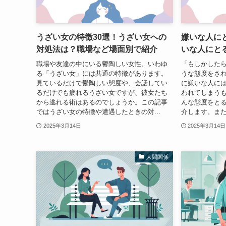
うざい女の特徴30選！うざい女への
嫌いな人に
対処法は？職場など場面別で紹介
いな人にと
職場や友達の中にいる鬱陶しい女性、いわゆ
「もしかした
る「うざい女」には共通の特徴があります。
うな態度をされ
見ているだけで鬱陶しい態度や、会話してい
に嫌いな人に
るだけでも疲れるうざい女ですが、彼女たち
われてしまうも
から逃れる術はあるのでしょうか。この記事
んな態度をと
ではうざい女の特徴や遭遇したときの対...
介します。また
2025年3月14日
2025年3月14日
人間関係