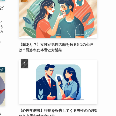
ど
い
どう
悩み
な
」
【脈あり？】女性が男性の顔を触る5つの心理
は？隠された本音と対処法
関係
【心理学解説】行動を報告してくる男性の心理3
怖