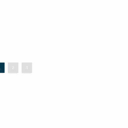
1
2
3