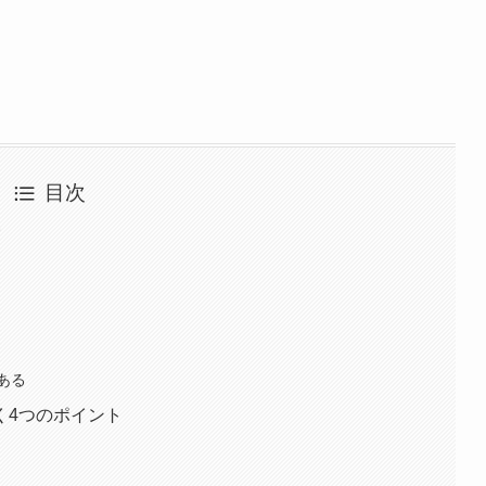
目次
実
ある
く4つのポイント