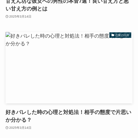
甘えん坊な彼女への男性の本音7選！良い甘え方と悪
い甘え方の例とは
2025年3月14日
恋愛の法則
好きバレした時の心理と対処法！相手の態度で片思い
か分かる？
2025年3月14日