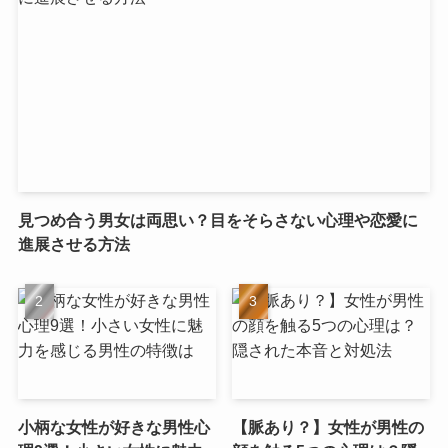
見つめ合う男女は両思い？目をそらさない心理や恋愛に
進展させる方法
小柄な女性が好きな男性心
【脈あり？】女性が男性の