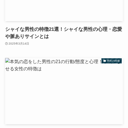
シャイな男性の特徴21選！シャイな男性の心理・恋愛
や脈ありサインとは
2025年3月14日
男性の特徴