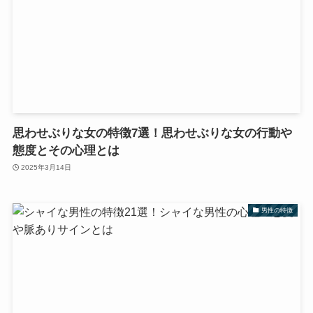
思わせぶりな女の特徴7選！思わせぶりな女の行動や
態度とその心理とは
2025年3月14日
男性の特徴