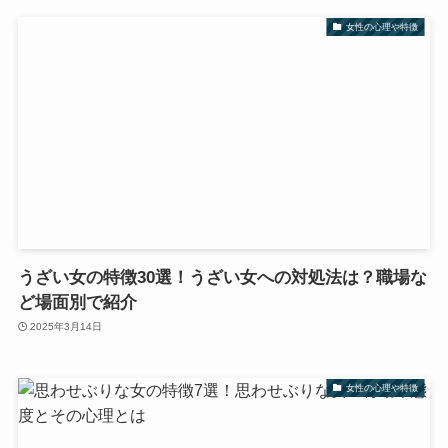
女性の心理や特徴
うざい女の特徴30選！うざい女への対処法は？職場な
ど場面別で紹介
2025年3月14日
女性の心理や特徴