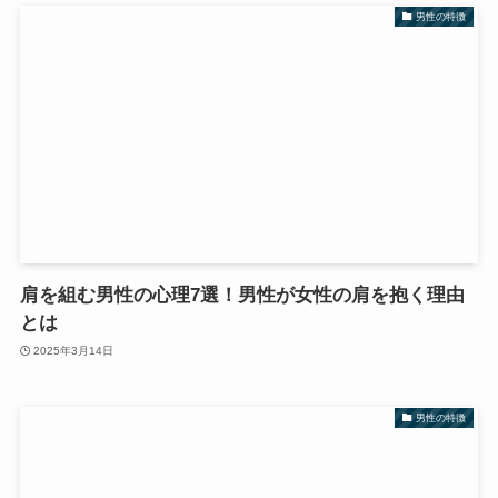
男性の特徴
肩を組む男性の心理7選！男性が女性の肩を抱く理由
とは
2025年3月14日
男性の特徴