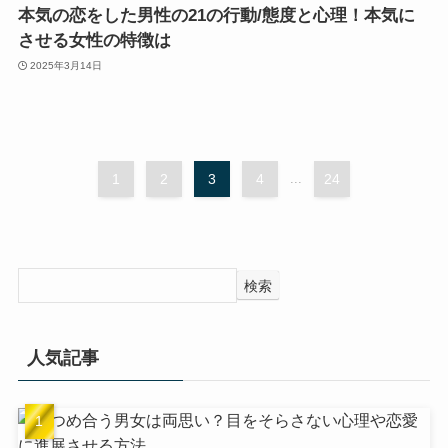
本気の恋をした男性の21の行動/態度と心理！本気に
させる女性の特徴は
2025年3月14日
1
2
3
4
...
24
検索
人気記事