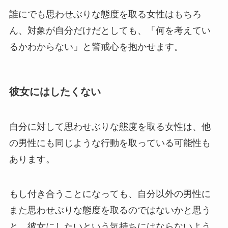
誰にでも思わせぶりな態度を取る女性はもちろ
ん、対象が自分だけだとしても、「何を考えてい
るかわからない」と警戒心を抱かせます。
彼女にはしたくない
自分に対して思わせぶりな態度を取る女性は、他
の男性にも同じような行動を取っている可能性も
あります。
もし付き合うことになっても、自分以外の男性に
また思わせぶりな態度を取るのではないかと思う
と、彼女にしたいという気持ちにはならないよう