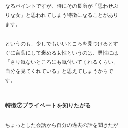
なるポイントですが、時にその長所が「思わせぶ
りな女」と思われてしまう特徴になることがあり
ます。
というのも、少しでもいいところを見つけるとす
ぐに言葉にして褒める女性というのは、男性には
「さり気ないところにも気付いてくれるくらい、
自分を見てくれている」と思えてしまうからで
す。
特徴⑦プライベートを知りたがる
ちょっとした会話から自分の過去の話を聞きたが