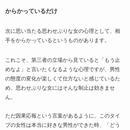
からかっているだけ
次に思い当たる思わせぶりな女の心理として、相
手をからかっているというものがあります。
これこそ、第三者の立場から見ていると「もう止
めなよ」と言いたくなるような心理ですが、男性
の態度の変化が楽しくて仕方ないと感じているた
め、思わせぶりな女にはそんな制止は効きませ
ん。
ただ因果応報という言葉があるように、このタイ
プの女性は本当に好きな男性ができた時、「どう