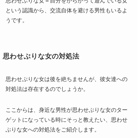
思わせぶりな女＝自分をからかって遊んでいる女
という認識から、交流自体を避ける男性もいるよ
うです。
思わせぶりな女の対処法
思わせぶりな女は後を絶ちませんが、彼女達への
対処法は存在するのでしょうか。
ここからは、身近な男性が思わせぶりな女のター
ゲットになっている時にそっと教えたい、思わせ
ぶりな女への対処法をご紹介します。