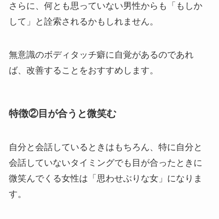
さらに、何とも思っていない男性からも「もしか
して」と詮索されるかもしれません。
無意識のボディタッチ癖に自覚があるのであれ
ば、改善することをおすすめします。
特徴②目が合うと微笑む
自分と会話しているときはもちろん、特に自分と
会話していないタイミングでも目が合ったときに
微笑んでくる女性は「思わせぶりな女」になりま
す。