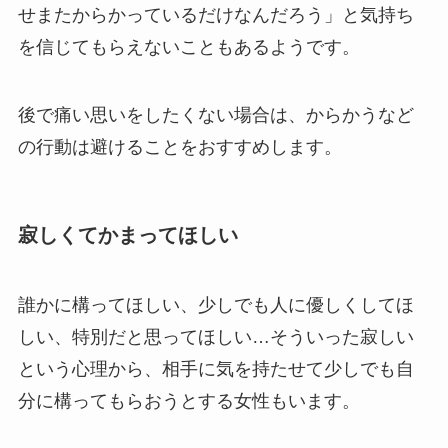
せまたからかっているだけなんだろう」と気持ち
を信じてもらえないこともあるようです。
後で痛い思いをしたくない場合は、からかうなど
の行動は避けることをおすすめします。
寂しくてかまってほしい
誰かに構ってほしい、少しでも人に優しくしてほ
しい、特別だと思ってほしい…そういった寂しい
という心理から、相手に気を持たせて少しでも自
分に構ってもらおうとする女性もいます。