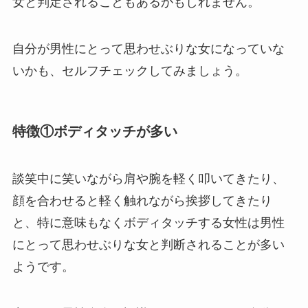
女と判定されることもあるかもしれません。
自分が男性にとって思わせぶりな女になっていな
いかも、セルフチェックしてみましょう。
特徴①ボディタッチが多い
談笑中に笑いながら肩や腕を軽く叩いてきたり、
顔を合わせると軽く触れながら挨拶してきたり
と、特に意味もなくボディタッチする女性は男性
にとって思わせぶりな女と判断されることが多い
ようです。