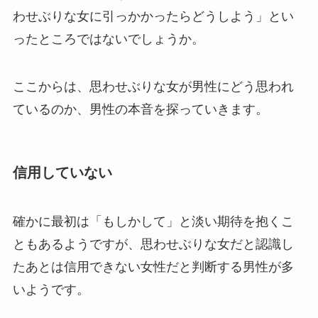
わせぶりな女に引っかかったらどうしよう」とい
ったところではないでしょうか。
ここからは、思わせぶりな女が男性にどう思われ
ているのか、男性の本音を探っていきます。
信用していない
確かに最初は「もしかして」と淡い期待を抱くこ
ともあるようですが、思わせぶりな女だと認識し
たあとは信用できない女性だと判断する男性が多
いようです。