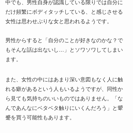
中でも、男性自身が認識している限りでは自分に
だけ頻繁にボディタッチしている、と感じさせる
女性は思わせぶりな女と思われるようです。
男性からすると「自分のことが好きなのかな？で
もそんな話は出ないし…」とソワソワしてしまい
ます。
また、女性の中にはあまり深い意図もなく人に触
れる癖があるという人もいるようですが、同性か
ら見ても気持ちのいいものではありません。「な
んであんなにベタベタ触りにいくんだろう」と顰
蹙を買う可能性もあります。