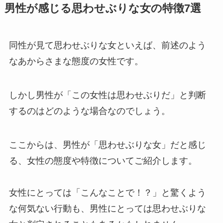
男性が感じる思わせぶりな女の特徴7選
同性が見て思わせぶりな女といえば、前述のよう
なあからさまな態度の女性です。
しかし男性が「この女性は思わせぶりだ」と判断
するのはどのような場合なのでしょう。
ここからは、男性が「思わせぶりな女」だと感じ
る、女性の態度や特徴についてご紹介します。
女性にとっては「こんなことで！？」と驚くよう
な何気ない行動も、男性にとっては思わせぶりな