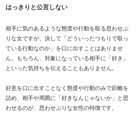
はっきりと公言しない
相手に気のあるような態度や行動を取る思わせぶ
りな女ですが、決して「どういったつもりで取っ
ている行動なのか」を口に出すことはありませ
ん。もちろん、対象になっている相手に「好き」
といった気持ちを伝えることもありません。
好意を口に出すことなく態度や行動のみで距離を
詰め、相手や周囲に「好きなんじゃないか」と思
わせるのが、思わせぶりな女性の特徴です。