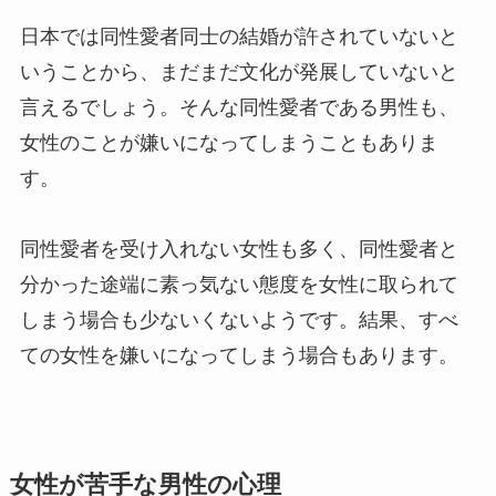
日本では同性愛者同士の結婚が許されていないと
いうことから、まだまだ文化が発展していないと
言えるでしょう。そんな同性愛者である男性も、
女性のことが嫌いになってしまうこともありま
す。
同性愛者を受け入れない女性も多く、同性愛者と
分かった途端に素っ気ない態度を女性に取られて
しまう場合も少ないくないようです。結果、すべ
ての女性を嫌いになってしまう場合もあります。
女性が苦手な男性の心理