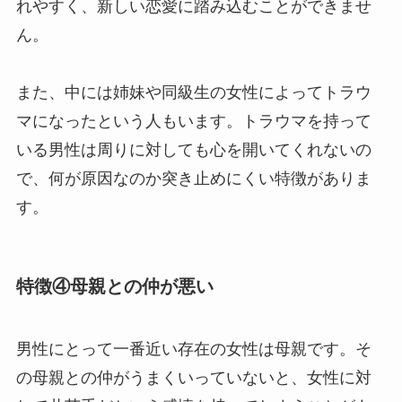
れやすく、新しい恋愛に踏み込むことができませ
ん。
また、中には姉妹や同級生の女性によってトラウ
マになったという人もいます。トラウマを持って
いる男性は周りに対しても心を開いてくれないの
で、何が原因なのか突き止めにくい特徴がありま
す。
特徴④母親との仲が悪い
男性にとって一番近い存在の女性は母親です。そ
の母親との仲がうまくいっていないと、女性に対