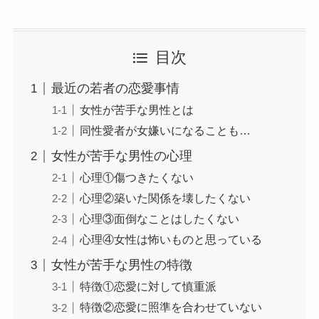
目次
最近の若者の恋愛事情
女性が苦手な男性とは
同性愛者が女嫌いになることも…
女性が苦手な男性の心理
心理①傷つきたくない
心理②築いた関係を壊したくない
心理③面倒なことはしたくない
心理④女性は怖いものと思っている
女性が苦手な男性の特徴
特徴①恋愛に対して慎重派
特徴②恋愛に照準を合わせていない