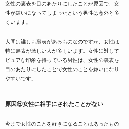
女性の裏表を目のあたりにしたことが原因で、女
性が嫌いになってしまったという男性は意外と多
くいます。
人間は誰しも裏表があるものなのですが、女性は
特に裏表が激しい人が多くいます。女性に対して
ピュアな印象を持っている男性は、女性の裏表を
目のあたりにしたことで女性のことを嫌いになり
やすいです。
原因⑤女性に相手にされたことがない
今まで女性のことを好きになることはあったもの