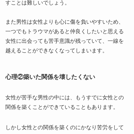
すことは難しいでしょう。
また男性は女性よりも心に傷を負いやすいため、
一つでもトラウマがあると仲良くしたいと思える
女性に出会っても苦手意識が残っていて、一線を
越えることができなくなってしまいます。
心理②築いた関係を壊したくない
女性が苦手な男性の中には、もうすでに女性との
関係を築くことができていることもあります。
しかし女性との関係を築くのにかなり苦労をして