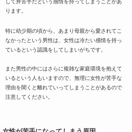
して井苦手だという感情を持ってしまうことがあ
ります。
特に幼少期の頃から、あまり母親から愛されてこ
なかったという男性は、女性は冷たい感情を持っ
ているという認識をしてしまいがちです。
また男性の中にはさらに複雑な家庭環境を抱えて
いるという人もいますので、無理に女性が苦手な
理由を聞くと離れていってしまうことがあるので
注意してください。
女性が苦手になってしまう原因