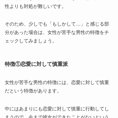
性よりも対処が難しいです。
そのため、少しでも「もしかして…」と感じる部
分があった場合は、女性が苦手な男性の特徴をチ
ェックしてみましょう。
特徴①恋愛に対して慎重派
女性が苦手な男性の特徴には、恋愛に対して慎重
だという特徴があります。
中にはあまりにも恋愛に対して慎重に行動してし
まうので、今まで彼女ができたことがないという