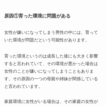
原因①育った環境に問題がある
女性が嫌いになってしまう男性の中には、育って
いた環境が問題だという可能性があります。
育った環境というのは成長した後にも大きく影響
すると言われていて、その環境が悪かった場合は
女性のことが嫌いになってしまうこともありま
す。その原因の一つの母親や姉妹が関係している
と言われています。
家庭環境に女性がいる場合は、その家庭の女性が