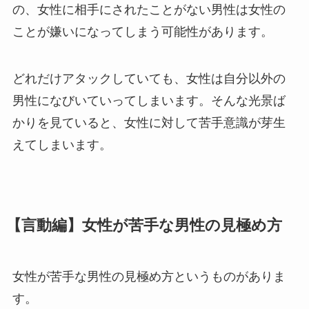
の、女性に相手にされたことがない男性は女性の
ことが嫌いになってしまう可能性があります。
どれだけアタックしていても、女性は自分以外の
男性になびいていってしまいます。そんな光景ば
かりを見ていると、女性に対して苦手意識が芽生
えてしまいます。
【言動編】女性が苦手な男性の見極め方
女性が苦手な男性の見極め方というものがありま
す。