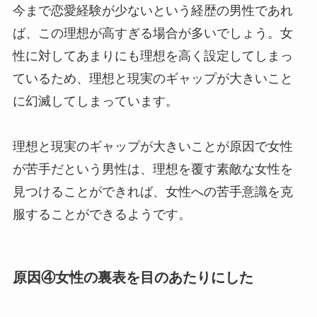
今まで恋愛経験が少ないという経歴の男性であれ
ば、この理想が高すぎる場合が多いでしょう。女
性に対してあまりにも理想を高く設定してしまっ
ているため、理想と現実のギャップが大きいこと
に幻滅してしまっています。
理想と現実のギャップが大きいことが原因で女性
が苦手だという男性は、理想を覆す素敵な女性を
見つけることができれば、女性への苦手意識を克
服することができるようです。
原因④女性の裏表を目のあたりにした