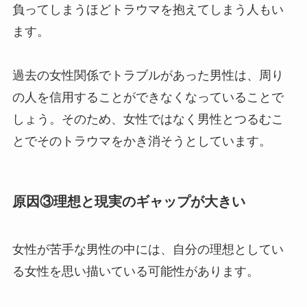
負ってしまうほどトラウマを抱えてしまう人もい
ます。
過去の女性関係でトラブルがあった男性は、周り
の人を信用することができなくなっていることで
しょう。そのため、女性ではなく男性とつるむこ
とでそのトラウマをかき消そうとしています。
原因③理想と現実のギャップが大きい
女性が苦手な男性の中には、自分の理想としてい
る女性を思い描いている可能性があります。