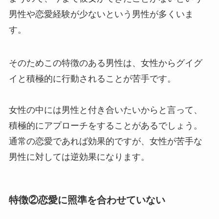
男性や恋愛経験が少ないという男性が多くいま
す。
そのためこの特徴のある男性は、女性からグイグ
イと積極的に行動されることが苦手です。
女性の中には男性と付き合いたいからと言って、
積極的にアプローチをすることがあるでしょう。
通常の恋愛であれば効果的ですが、女性が苦手な
男性に対しては逆効果になります。
特徴②恋愛に照準を合わせていない