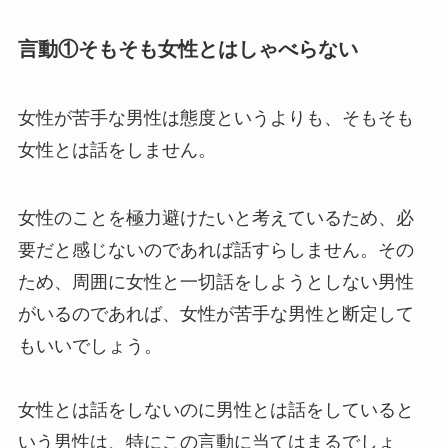
言動①そもそも女性とはしゃべらない
女性が苦手な男性は態度というよりも、そもそも
女性とは話をしません。
女性のことを極力避けたいと考えているため、必
要だと感じないのであれば話すらしません。その
ため、周囲に女性と一切話をしようとしない男性
がいるのであれば、女性が苦手な男性と断定して
もいいでしょう。
女性とは話をしないのに男性とは話をしていると
いう男性は、特にこの言動に当てはまるでしょ