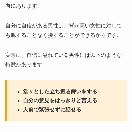
向にあります。
自分に自信がある男性は、背が高い女性に対して
も臆することなく接することができるからです。
実際に、自信に溢れている男性には以下のような
特徴があります。
堂々とした立ち振る舞いをする
自分の意見をはっきりと言える
人前で緊張せずに話せる