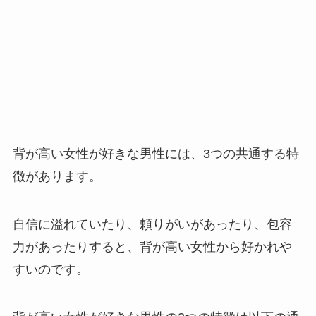
背が高い女性が好きな男性には、3つの共通する特
徴があります。
自信に溢れていたり、頼りがいがあったり、包容
力があったりすると、背が高い女性から好かれや
すいのです。