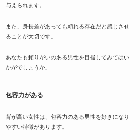
与えられます。
また、身長差があっても頼れる存在だと感じさせ
ることが大切です。
あなたも頼りがいのある男性を目指してみてはい
かがでしょうか。
包容力がある
背が高い女性は、包容力のある男性を好きになり
やすい特徴があります。