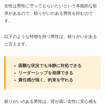
女性は男性に守ってもらいたいという本能的な欲
求があるので、頼りがいのある男性を好むので
す。
以下のような特徴を持つ男性は、頼りがいがある
と言えます。
困難な状況でも冷静に対処できる
リーダーシップを発揮できる
責任感が強く、約束を守れる
頼りがいのある男性は、背が高い女性に安心感を