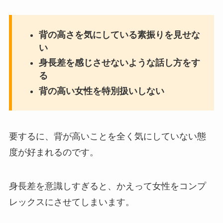
背の高さを気にしている素振りを見せな
い
身長差を感じさせないような話し方をす
る
背の高い女性を特別扱いしない
要するに、背が高いことを全く気にしていない態
度が好まれるのです。
身長差を意識しすぎると、かえって女性をコンプ
レックスにさせてしまいます。