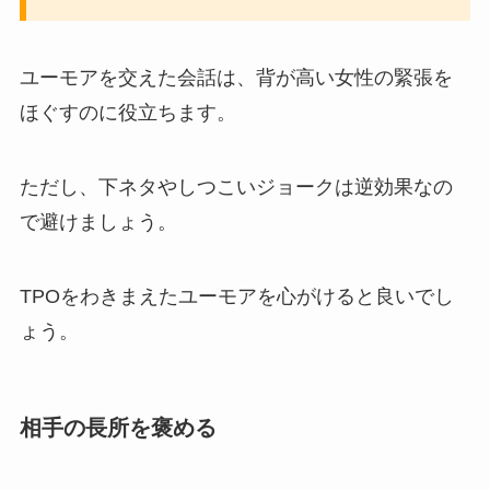
ユーモアを交えた会話は、背が高い女性の緊張を
ほぐすのに役立ちます。
ただし、下ネタやしつこいジョークは逆効果なの
で避けましょう。
TPOをわきまえたユーモアを心がけると良いでし
ょう。
相手の長所を褒める