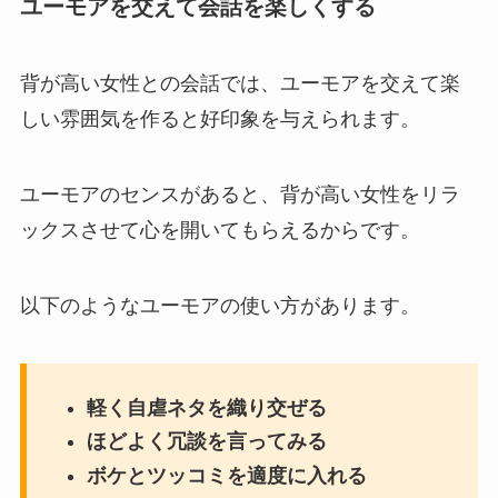
ユーモアを交えて会話を楽しくする
背が高い女性との会話では、ユーモアを交えて楽
しい雰囲気を作ると好印象を与えられます。
ユーモアのセンスがあると、背が高い女性をリラ
ックスさせて心を開いてもらえるからです。
以下のようなユーモアの使い方があります。
軽く自虐ネタを織り交ぜる
ほどよく冗談を言ってみる
ボケとツッコミを適度に入れる