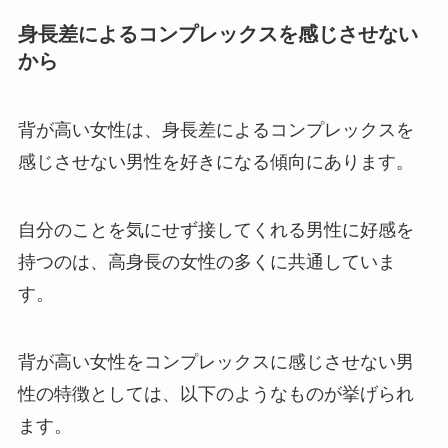
身長差によるコンプレックスを感じさせない
から
背が高い女性は、身長差によるコンプレックスを
感じさせない男性を好きになる傾向にあります。
自分のことを気にせず接してくれる男性に好感を
持つのは、高身長の女性の多くに共通していま
す。
背が高い女性をコンプレックスに感じさせない男
性の特徴としては、以下のようなものが挙げられ
ます。