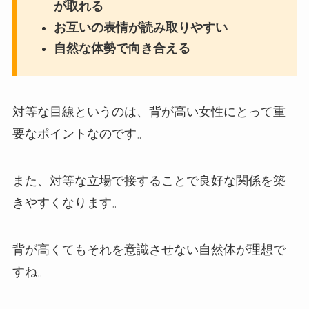
が取れる
お互いの表情が読み取りやすい
自然な体勢で向き合える
対等な目線というのは、背が高い女性にとって重
要なポイントなのです。
また、対等な立場で接することで良好な関係を築
きやすくなります。
背が高くてもそれを意識させない自然体が理想で
すね。