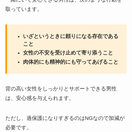
取っています。
いざというときに頼りになる存在である
こと
女性の不安を受け止めて寄り添うこと
肉体的にも精神的にも守ってあげること
背の高い女性をしっかりとサポートできる男性
は、安心感を与えられます。
ただし、過保護になりすぎるのはNGなので加減が
必要です。