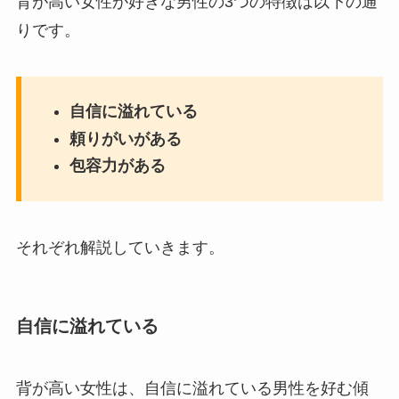
背が高い女性が好きな男性の3つの特徴は以下の通
りです。
自信に溢れている
頼りがいがある
包容力がある
それぞれ解説していきます。
自信に溢れている
背が高い女性は、自信に溢れている男性を好む傾