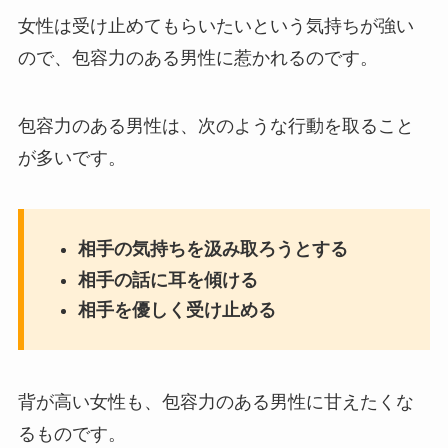
女性は受け止めてもらいたいという気持ちが強い
ので、包容力のある男性に惹かれるのです。
包容力のある男性は、次のような行動を取ること
が多いです。
相手の気持ちを汲み取ろうとする
相手の話に耳を傾ける
相手を優しく受け止める
背が高い女性も、包容力のある男性に甘えたくな
るものです。