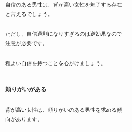
自信のある男性は、背が高い女性を魅了する存在
と言えるでしょう。
ただし、自信過剰になりすぎるのは逆効果なので
注意が必要です。
程よい自信を持つことを心がけましょう。
頼りがいがある
背が高い女性は、頼りがいのある男性を求める傾
向があります。