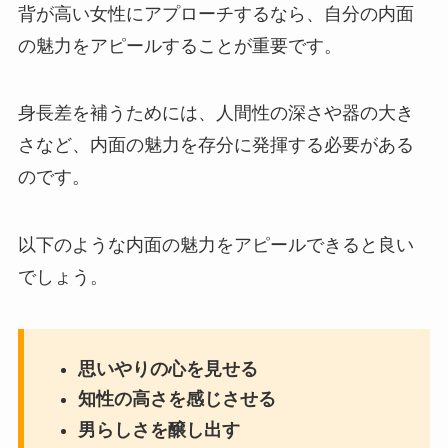
背が高い女性にアプローチするなら、自分の内面
の魅力をアピールすることが重要です。
身長差を補うためには、人間性の深さや器の大き
さなど、内面の魅力を存分に発揮する必要がある
のです。
以下のような内面の魅力をアピールできると良い
でしょう。
思いやりの心を見せる
知性の高さを感じさせる
男らしさを醸し出す