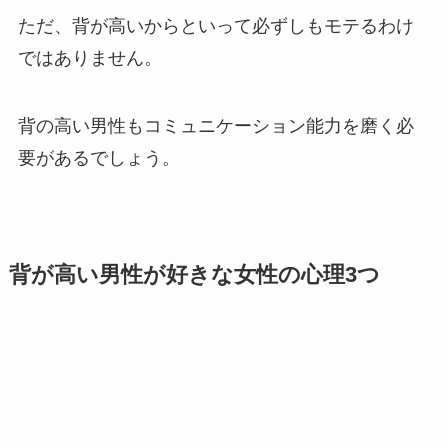
ただ、背が高いからといって必ずしもモテるわけ
ではありません。
背の高い男性もコミュニケーション能力を磨く必
要があるでしょう。
背が高い男性が好きな女性の心理3つ