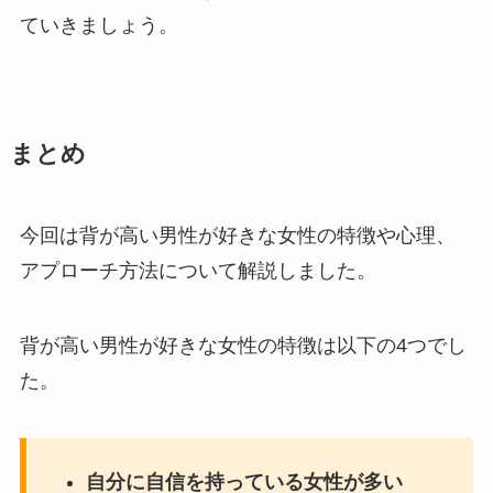
ていきましょう。
まとめ
今回は背が高い男性が好きな女性の特徴や心理、
アプローチ方法について解説しました。
背が高い男性が好きな女性の特徴は以下の4つでし
た。
自分に自信を持っている女性が多い