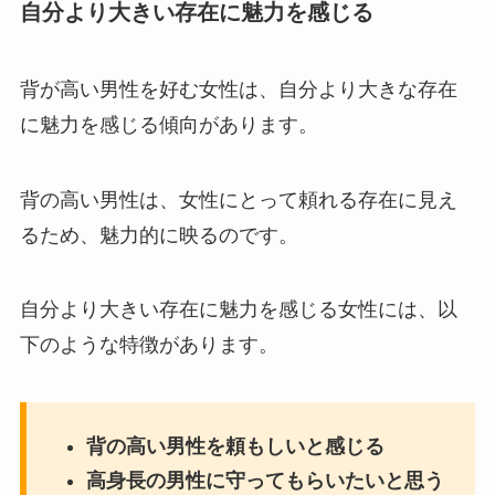
自分より大きい存在に魅力を感じる
背が高い男性を好む女性は、自分より大きな存在
に魅力を感じる傾向があります。
背の高い男性は、女性にとって頼れる存在に見え
るため、魅力的に映るのです。
自分より大きい存在に魅力を感じる女性には、以
下のような特徴があります。
背の高い男性を頼もしいと感じる
高身長の男性に守ってもらいたいと思う