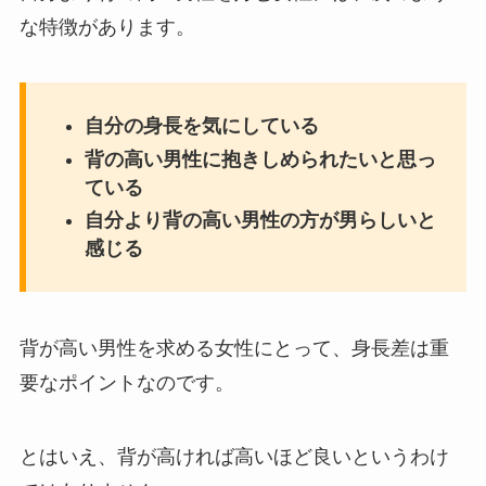
な特徴があります。
自分の身長を気にしている
背の高い男性に抱きしめられたいと思っ
ている
自分より背の高い男性の方が男らしいと
感じる
背が高い男性を求める女性にとって、身長差は重
要なポイントなのです。
とはいえ、背が高ければ高いほど良いというわけ