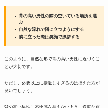
背の高い男性の隣の空いている場所を選
ぶ
自然な流れで隣に立つようにする
隣に立った際は笑顔で挨拶する
このように、自然な形で背の高い男性に近づくこ
とが大切です。
ただし、必要以上に接近しすぎるのは控えた方が
良いでしょう。
背の高い男性に不快感を与えないよう、適度な距