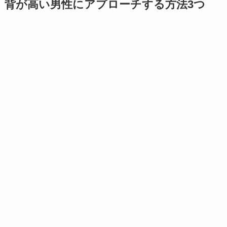
背が高い男性にアプローチする方法3つ