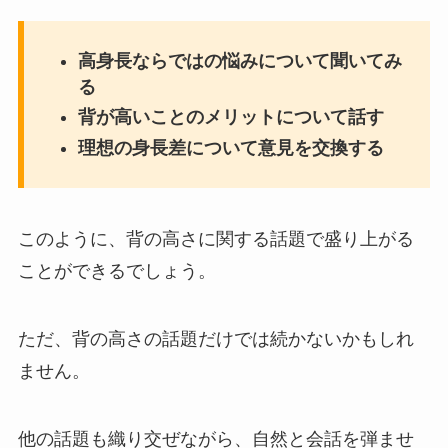
高身長ならではの悩みについて聞いてみ
る
背が高いことのメリットについて話す
理想の身長差について意見を交換する
このように、背の高さに関する話題で盛り上がる
ことができるでしょう。
ただ、背の高さの話題だけでは続かないかもしれ
ません。
他の話題も織り交ぜながら、自然と会話を弾ませ