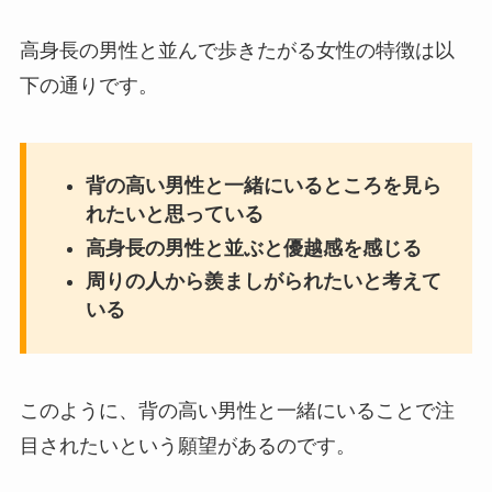
高身長の男性と並んで歩きたがる女性の特徴は以
下の通りです。
背の高い男性と一緒にいるところを見ら
れたいと思っている
高身長の男性と並ぶと優越感を感じる
周りの人から羨ましがられたいと考えて
いる
このように、背の高い男性と一緒にいることで注
目されたいという願望があるのです。