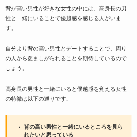
背が高い男性が好きな女性の中には、高身長の男
性と一緒にいることで優越感を感じる人がいま
す。
自分より背の高い男性とデートすることで、周り
の人から羨ましがられることを期待しているので
しょう。
高身長の男性と一緒にいると優越感を覚える女性
の特徴は以下の通りです。
背の高い男性と一緒にいるところを見ら
れたいと思っている