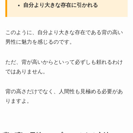
自分より大きな存在に引かれる
このように、自分より大きな存在である背の高い
男性に魅力を感じるのです。
ただ、背が高いからといって必ずしも頼れるわけ
ではありません。
背の高さだけでなく、人間性も見極める必要があ
りますよ。