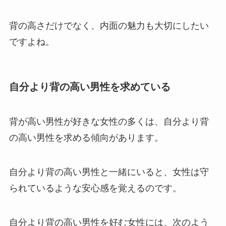
背の高さだけでなく、内面の魅力も大切にしたい
ですよね。
自分より背の高い男性を求めている
背が高い男性が好きな女性の多くは、自分より背
の高い男性を求める傾向があります。
自分より背の高い男性と一緒にいると、女性は守
られているような安心感を覚えるのです。
自分より背の高い男性を好む女性には、次のよう