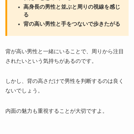
高身長の男性と並ぶと周りの視線を感じ
る
背の高い男性と手をつないで歩きたがる
背が高い男性と一緒にいることで、周りから注目
されたいという気持ちがあるのです。
しかし、背の高さだけで男性を判断するのは良く
ないでしょう。
内面の魅力も重視することが大切ですよ。