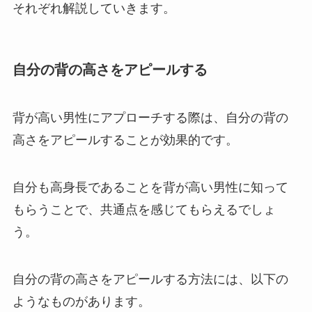
それぞれ解説していきます。
自分の背の高さをアピールする
背が高い男性にアプローチする際は、自分の背の
高さをアピールすることが効果的です。
自分も高身長であることを背が高い男性に知って
もらうことで、共通点を感じてもらえるでしょ
う。
自分の背の高さをアピールする方法には、以下の
ようなものがあります。