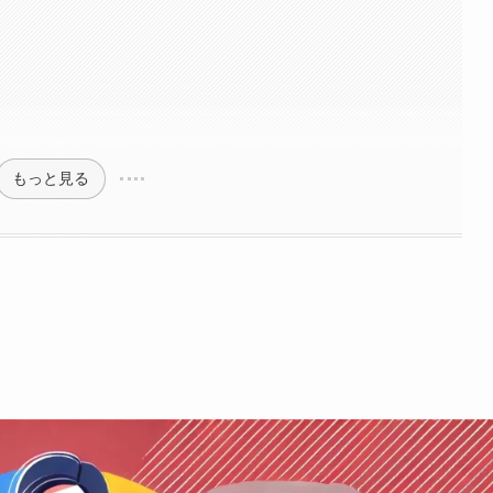
もっと見る