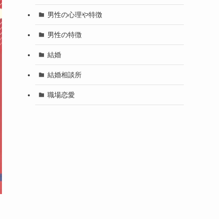
男性の心理や特徴
男性の特徴
結婚
結婚相談所
職場恋愛