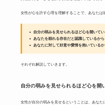
女性が心を許す心理を理解することで、あなたは
自分の弱みを見せられるほど心を開いてい
あなたを頼れる存在だと認識しているから
あなたに対して好意や愛情を抱いているか
それぞれ解説していきます。
自分の弱みを見せられるほど心を開
女性が自分の弱みを見せるということは、あなた