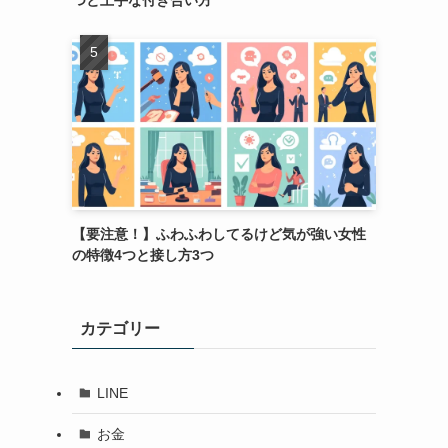
つと上手な付き合い方
【要注意！】ふわふわしてるけど気が強い女性
の特徴4つと接し方3つ
カテゴリー
LINE
お金