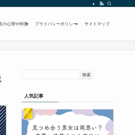
性の心理や特徴
プライバシーポリシー
サイトマップ
検索
説
人気記事