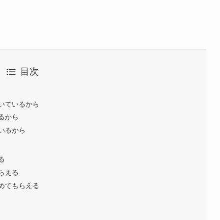
目次
つ
いているから
るから
いるから
つ
る
らえる
めてもらえる