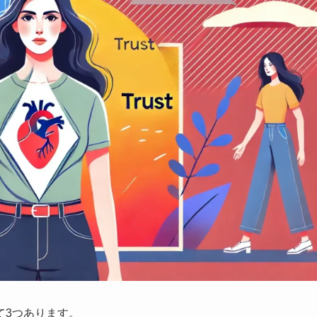
て3つあります。