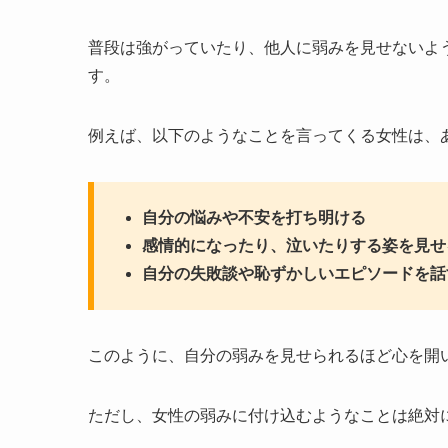
普段は強がっていたり、他人に弱みを見せないよ
す。
例えば、以下のようなことを言ってくる女性は、
自分の悩みや不安を打ち明ける
感情的になったり、泣いたりする姿を見せ
自分の失敗談や恥ずかしいエピソードを話
このように、自分の弱みを見せられるほど心を開
ただし、女性の弱みに付け込むようなことは絶対