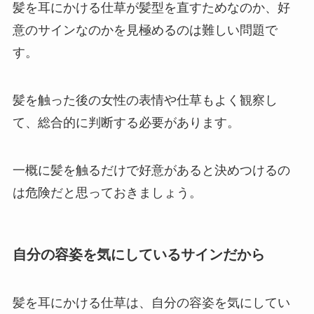
髪を耳にかける仕草が髪型を直すためなのか、好
意のサインなのかを見極めるのは難しい問題で
す。
髪を触った後の女性の表情や仕草もよく観察し
て、総合的に判断する必要があります。
一概に髪を触るだけで好意があると決めつけるの
は危険だと思っておきましょう。
自分の容姿を気にしているサインだから
髪を耳にかける仕草は、自分の容姿を気にしてい