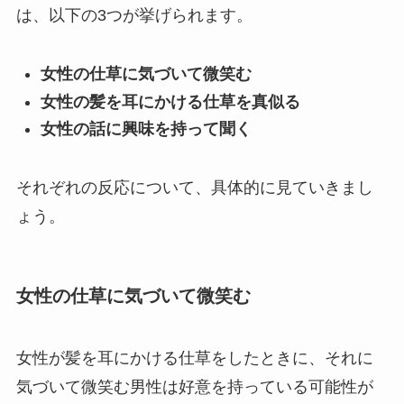
は、以下の3つが挙げられます。
女性の仕草に気づいて微笑む
女性の髪を耳にかける仕草を真似る
女性の話に興味を持って聞く
それぞれの反応について、具体的に見ていきまし
ょう。
女性の仕草に気づいて微笑む
女性が髪を耳にかける仕草をしたときに、それに
気づいて微笑む男性は好意を持っている可能性が