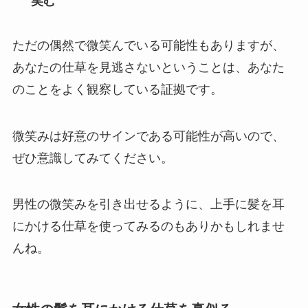
笑む
ただの偶然で微笑んでいる可能性もありますが、
あなたの仕草を見逃さないということは、あなた
のことをよく観察している証拠です。
微笑みは好意のサインである可能性が高いので、
ぜひ意識してみてください。
男性の微笑みを引き出せるように、上手に髪を耳
にかける仕草を使ってみるのもありかもしれませ
んね。