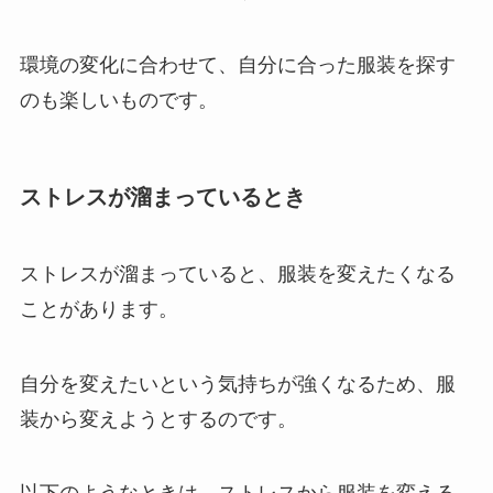
環境の変化に合わせて、自分に合った服装を探す
のも楽しいものです。
ストレスが溜まっているとき
ストレスが溜まっていると、服装を変えたくなる
ことがあります。
自分を変えたいという気持ちが強くなるため、服
装から変えようとするのです。