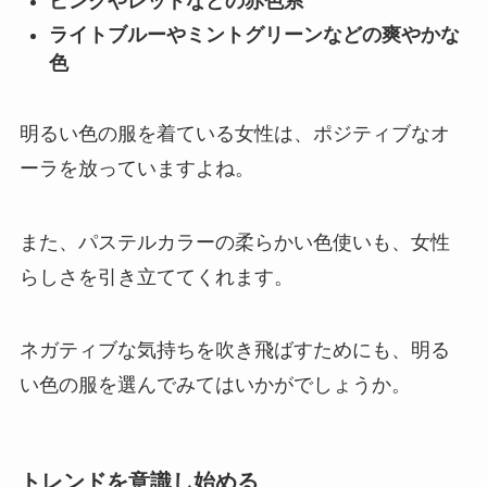
ピンクやレッドなどの赤色系
ライトブルーやミントグリーンなどの爽やかな
色
明るい色の服を着ている女性は、ポジティブなオ
ーラを放っていますよね。
また、パステルカラーの柔らかい色使いも、女性
らしさを引き立ててくれます。
ネガティブな気持ちを吹き飛ばすためにも、明る
い色の服を選んでみてはいかがでしょうか。
トレンドを意識し始める