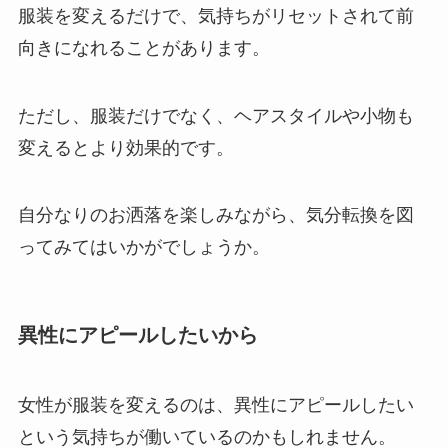
服装を変えるだけで、気持ちがリセットされて前
向きになれることがあります。
ただし、服装だけでなく、ヘアスタイルや小物も
変えるとより効果的です。
自分なりのお洒落を楽しみながら、気分転換を図
ってみてはいかがでしょうか。
異性にアピールしたいから
女性が服装を変えるのは、異性にアピールしたい
という気持ちが働いているのかもしれません。