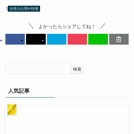
女性の心理や特徴
よかったらシェアしてね！
検索
人気記事