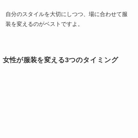
自分のスタイルを大切にしつつ、場に合わせて服
装を変えるのがベストですよ。
女性が服装を変える3つのタイミング