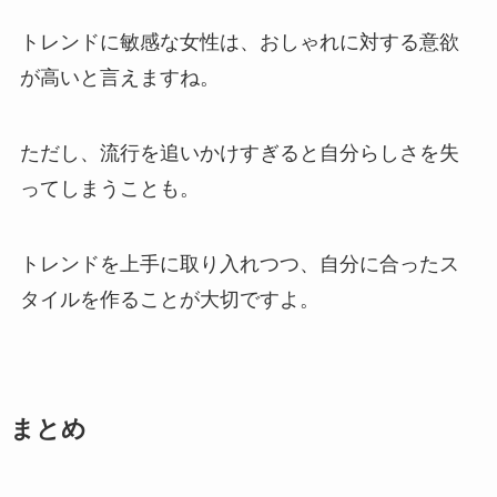
トレンドに敏感な女性は、おしゃれに対する意欲
が高いと言えますね。
ただし、流行を追いかけすぎると自分らしさを失
ってしまうことも。
トレンドを上手に取り入れつつ、自分に合ったス
タイルを作ることが大切ですよ。
まとめ