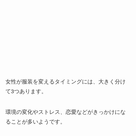
女性が服装を変えるタイミングには、大きく分け
て3つあります。
環境の変化やストレス、恋愛などがきっかけにな
ることが多いようです。