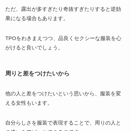
ただ、露出が多すぎたり奇抜すぎたりすると逆効
果になる場合もあります。
TPOをわきまえつつ、品良くセクシーな服装を心
がけると良いでしょう。
周りと差をつけたいから
他の人と差をつけたいという思いから、服装を変
える女性もいます。
自分らしさを服装で表現することで、周りの人と