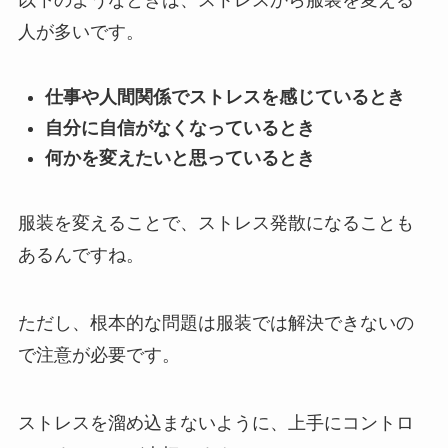
以下のようなときは、ストレスから服装を変える
人が多いです。
仕事や人間関係でストレスを感じているとき
自分に自信がなくなっているとき
何かを変えたいと思っているとき
服装を変えることで、ストレス発散になることも
あるんですね。
ただし、根本的な問題は服装では解決できないの
で注意が必要です。
ストレスを溜め込まないように、上手にコントロ