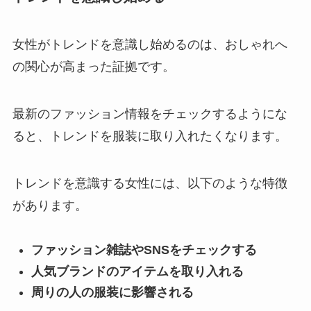
女性がトレンドを意識し始めるのは、おしゃれへ
の関心が高まった証拠です。
最新のファッション情報をチェックするようにな
ると、トレンドを服装に取り入れたくなります。
トレンドを意識する女性には、以下のような特徴
があります。
ファッション雑誌やSNSをチェックする
人気ブランドのアイテムを取り入れる
周りの人の服装に影響される