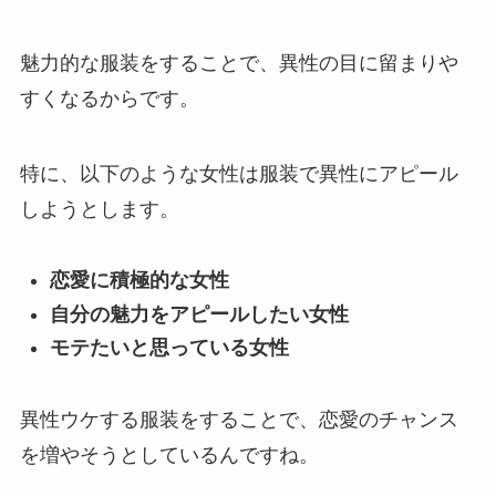
魅力的な服装をすることで、異性の目に留まりや
すくなるからです。
特に、以下のような女性は服装で異性にアピール
しようとします。
恋愛に積極的な女性
自分の魅力をアピールしたい女性
モテたいと思っている女性
異性ウケする服装をすることで、恋愛のチャンス
を増やそうとしているんですね。