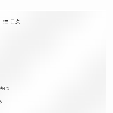
目次
法4つ
う