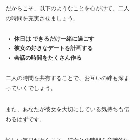
だからこそ、以下のようなことを心がけて、二人
の時間を充実させましょう。
休日は できるだけ一緒に過ごす
彼女の好きなデートを計画する
会話の時間をたくさん作る
二人の時間を共有することで、お互いの絆も深ま
っていくでしょう。
また、あなたが彼女を大切にしている気持ちも伝
わるはずです。