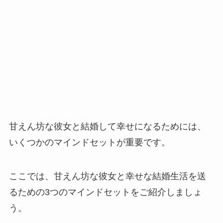
甘えん坊な彼女と結婚して幸せになるためには、
いくつかのマインドセットが重要です。
ここでは、甘えん坊な彼女と幸せな結婚生活を送
るための3つのマインドセットをご紹介しましょ
う。