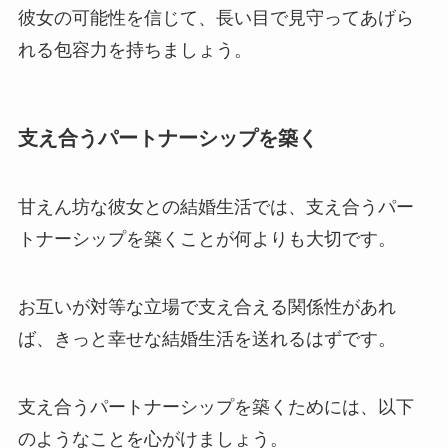
彼女の可能性を信じて、長い目で見守ってあげら
れる包容力を持ちましょう。
支え合うパートナーシップを築く
甘えん坊な彼女との結婚生活では、支え合うパー
トナーシップを築くことが何よりも大切です。
お互いが対等な立場で支え合える関係性があれ
ば、きっと幸せな結婚生活を送れるはずです。
支え合うパートナーシップを築くためには、以下
のようなことを心がけましょう。