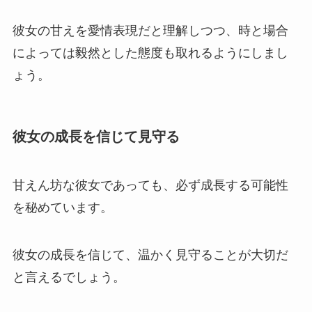
彼女の甘えを愛情表現だと理解しつつ、時と場合
によっては毅然とした態度も取れるようにしまし
ょう。
彼女の成長を信じて見守る
甘えん坊な彼女であっても、必ず成長する可能性
を秘めています。
彼女の成長を信じて、温かく見守ることが大切だ
と言えるでしょう。