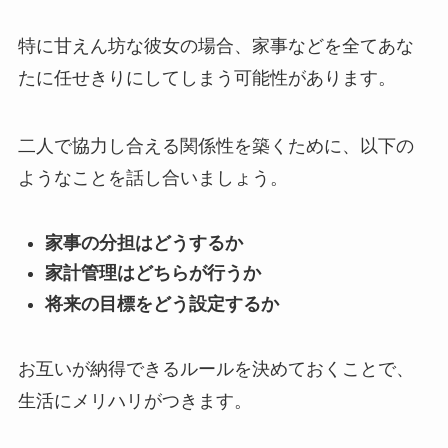
特に甘えん坊な彼女の場合、家事などを全てあな
たに任せきりにしてしまう可能性があります。
二人で協力し合える関係性を築くために、以下の
ようなことを話し合いましょう。
家事の分担はどうするか
家計管理はどちらが行うか
将来の目標をどう設定するか
お互いが納得できるルールを決めておくことで、
生活にメリハリがつきます。