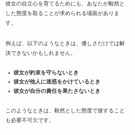
彼女の自立心を育てるためにも、あなたが毅然と
した態度を取ることが求められる場面がありま
す。
例えば、以下のようなときは、優しさだけでは解
決できないかもしれません。
彼女が約束を守らないとき
彼女が他人に迷惑をかけているとき
彼女が自分の責任を果たさないとき
このようなときは、毅然とした態度で接すること
も必要不可欠です。