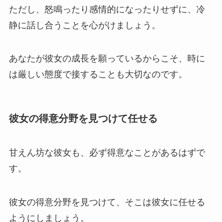
ただし、怒鳴ったり感情的になったりせずに、冷
静に話し合うことを心がけましょう。
あなたが彼女の成長を願っているからこそ、時に
は厳しい態度で接することも大切なのです。
彼女の得意分野を見つけて任せる
甘えん坊な彼女も、必ず得意なことがあるはずで
す。
彼女の得意分野を見つけて、そこは彼女に任せる
ようにしましょう。