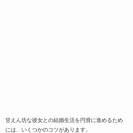
甘えん坊な彼女との結婚生活を円滑に進めるため
には、いくつかのコツがあります。