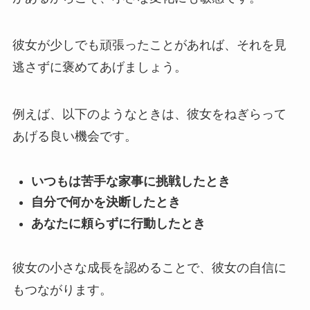
彼女が少しでも頑張ったことがあれば、それを見
逃さずに褒めてあげましょう。
例えば、以下のようなときは、彼女をねぎらって
あげる良い機会です。
いつもは苦手な家事に挑戦したとき
自分で何かを決断したとき
あなたに頼らずに行動したとき
彼女の小さな成長を認めることで、彼女の自信に
もつながります。