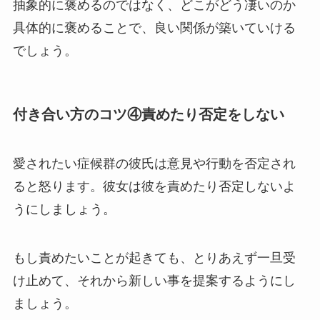
抽象的に褒めるのではなく、どこがどう凄いのか
具体的に褒めることで、良い関係が築いていける
でしょう。
付き合い方のコツ④責めたり否定をしない
愛されたい症候群の彼氏は意見や行動を否定され
ると怒ります。彼女は彼を責めたり否定しないよ
うにしましょう。
もし責めたいことが起きても、とりあえず一旦受
け止めて、それから新しい事を提案するようにし
ましょう。