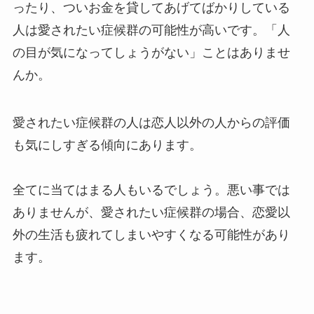
ったり、ついお金を貸してあげてばかりしている
人は愛されたい症候群の可能性が高いです。「人
の目が気になってしょうがない」ことはありませ
んか。
愛されたい症候群の人は恋人以外の人からの評価
も気にしすぎる傾向にあります。
全てに当てはまる人もいるでしょう。悪い事では
ありませんが、愛されたい症候群の場合、恋愛以
外の生活も疲れてしまいやすくなる可能性があり
ます。