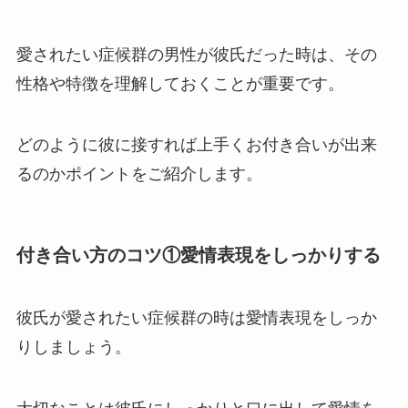
愛されたい症候群の男性が彼氏だった時は、その
性格や特徴を理解しておくことが重要です。
どのように彼に接すれば上手くお付き合いが出来
るのかポイントをご紹介します。
付き合い方のコツ①愛情表現をしっかりする
彼氏が愛されたい症候群の時は愛情表現をしっか
りしましょう。