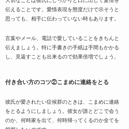
大切なことは彼氏にしっかりと口に出して愛情を
伝えることです。愛情表現を態度だけで示そうと
思っても、相手に伝わっていない時もあります。
言葉やメール、電話で愛していることをきちんと
伝えましょう。特に手書きの手紙は手間もかかる
し、見返すことも出来るので効果倍増でしょう。
付き合い方のコツ②こまめに連絡をとる
彼氏が愛されたい症候群のときは、こまめに連絡
をとるようにしましょう。彼女が誰とどこで会う
のか、何時家を出て、何時帰ってくるのか全てを