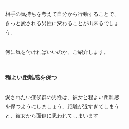
相手の気持ちを考えて自分から行動することで、
きっと愛される男性に変わることが出来るでしょ
う。
何に気を付ければいいのか、ご紹介します。
程よい距離感を保つ
愛されたい症候群の男性は、彼女と程よい距離感
を保つようにしましょう。距離が近すぎてしまう
と、彼女から面倒に思われてしまいます。