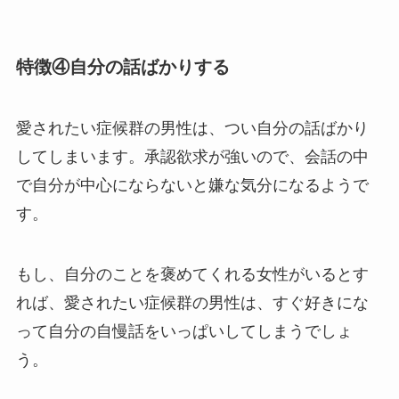
特徴④自分の話ばかりする
愛されたい症候群の男性は、つい自分の話ばかり
してしまいます。承認欲求が強いので、会話の中
で自分が中心にならないと嫌な気分になるようで
す。
もし、自分のことを褒めてくれる女性がいるとす
れば、愛されたい症候群の男性は、すぐ好きにな
って自分の自慢話をいっぱいしてしまうでしょ
う。