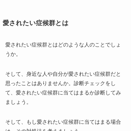
愛されたい症候群とは
愛されたい症候群とはどのような人のことでしょ
うか。
そして、身近な人や自分が愛されたい症候群だと
思ったことはありませんか。診断チェックをし
て、愛されたい症候群に当てはまるか診断してみ
ましょう。
そして、もし愛されたい症候群に当てはまる場合