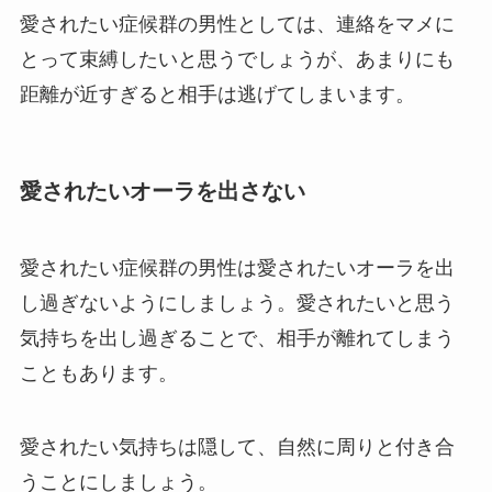
愛されたい症候群の男性としては、連絡をマメに
とって束縛したいと思うでしょうが、あまりにも
距離が近すぎると相手は逃げてしまいます。
愛されたいオーラを出さない
愛されたい症候群の男性は愛されたいオーラを出
し過ぎないようにしましょう。愛されたいと思う
気持ちを出し過ぎることで、相手が離れてしまう
こともあります。
愛されたい気持ちは隠して、自然に周りと付き合
うことにしましょう。