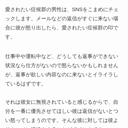
愛されたい症候群の男性は、SNSをこまめにチェ
ックします。メールなどの返信がすぐに来ない場
合に彼が怒り出したら、愛されたい症候群の印で
す。
仕事中や運転中など、どうしても返事ができない
状況なら仕方がないので怒らないかもしれません
が、返事が欲しい内容なのに来ないとイライラし
ているはずです。
それは彼女に無視されていると感じるからで、自
分を一番に優先させてほしい彼は返信がないとつ
い怒ってしまうのです。そんな彼に対しては彼よ