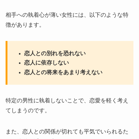
相手への執着心が薄い女性には、以下のような特
徴があります。
恋人との別れを恐れない
恋人に依存しない
恋人との将来をあまり考えない
特定の男性に執着しないことで、恋愛を軽く考え
てしまうのです。
また、恋人との関係が切れても平気でいられるた