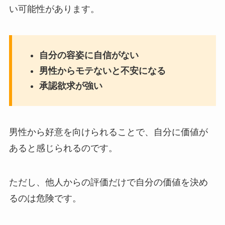
い可能性があります。
自分の容姿に自信がない
男性からモテないと不安になる
承認欲求が強い
男性から好意を向けられることで、自分に価値が
あると感じられるのです。
ただし、他人からの評価だけで自分の価値を決め
るのは危険です。