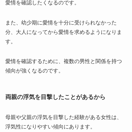
愛情を確認したくなるのです。
また、幼少期に愛情を十分に受けられなかった
分、大人になってから愛情を求めるようになりま
す。
愛情を確認するために、複数の男性と関係を持つ
傾向が強くなるのです。
両親の浮気を目撃したことがあるから
母親や父親の浮気を目撃した経験がある女性は、
浮気性になりやすい傾向にあります。