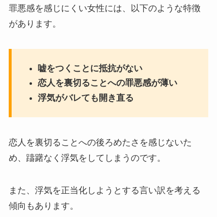
罪悪感を感じにくい女性には、以下のような特徴
があります。
嘘をつくことに抵抗がない
恋人を裏切ることへの罪悪感が薄い
浮気がバレても開き直る
恋人を裏切ることへの後ろめたさを感じないた
め、躊躇なく浮気をしてしまうのです。
また、浮気を正当化しようとする言い訳を考える
傾向もあります。