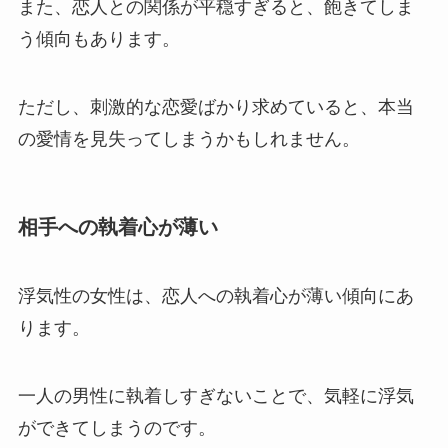
また、恋人との関係が平穏すぎると、飽きてしま
う傾向もあります。
ただし、刺激的な恋愛ばかり求めていると、本当
の愛情を見失ってしまうかもしれません。
相手への執着心が薄い
浮気性の女性は、恋人への執着心が薄い傾向にあ
ります。
一人の男性に執着しすぎないことで、気軽に浮気
ができてしまうのです。