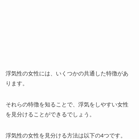
浮気性の女性には、いくつかの共通した特徴があ
ります。
それらの特徴を知ることで、浮気をしやすい女性
を見分けることができるでしょう。
浮気性の女性を見分ける方法は以下の4つです。