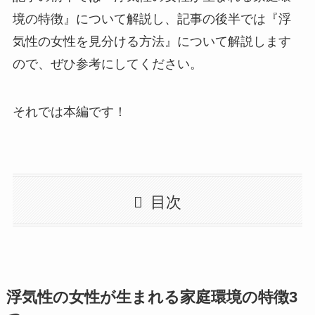
境の特徴』について解説し、記事の後半では『浮
気性の女性を見分ける方法』について解説します
ので、ぜひ参考にしてください。
それでは本編です！
目次
浮気性の女性が生まれる家庭環境の特徴3