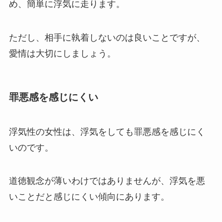
め、簡単に浮気に走ります。
ただし、相手に執着しないのは良いことですが、
愛情は大切にしましょう。
罪悪感を感じにくい
浮気性の女性は、浮気をしても罪悪感を感じにく
いのです。
道徳観念が薄いわけではありませんが、浮気を悪
いことだと感じにくい傾向にあります。