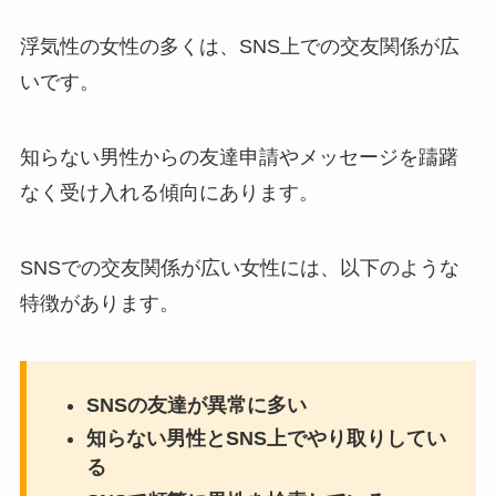
浮気性の女性の多くは、SNS上での交友関係が広
いです。
知らない男性からの友達申請やメッセージを躊躇
なく受け入れる傾向にあります。
SNSでの交友関係が広い女性には、以下のような
特徴があります。
SNSの友達が異常に多い
知らない男性とSNS上でやり取りしてい
る