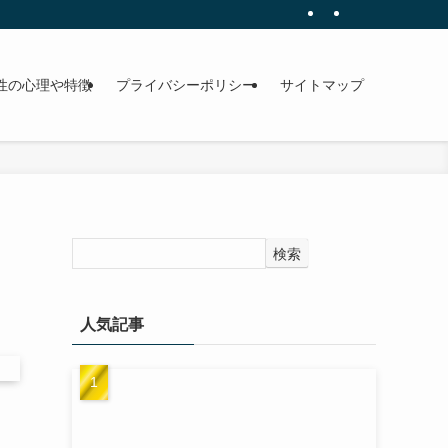
性の心理や特徴
プライバシーポリシー
サイトマップ
検索
人気記事