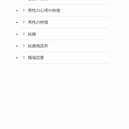
男性の心理や特徴
男性の特徴
結婚
結婚相談所
職場恋愛