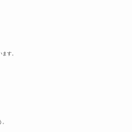
います。
う。