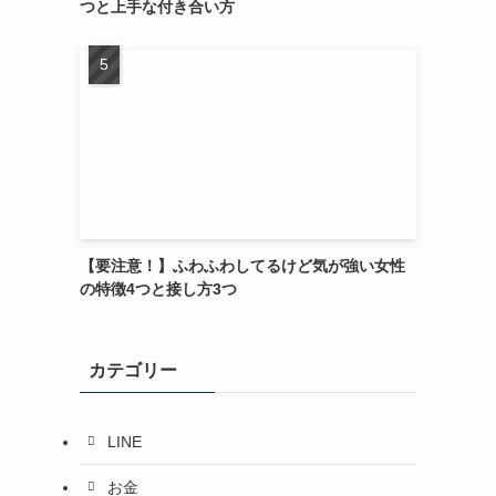
つと上手な付き合い方
【要注意！】ふわふわしてるけど気が強い女性
の特徴4つと接し方3つ
カテゴリー
LINE
お金