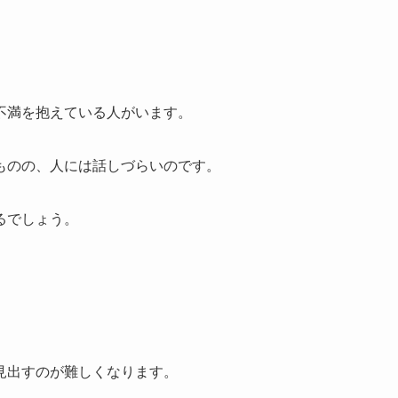
不満を抱えている人がいます。
ものの、人には話しづらいのです。
るでしょう。
見出すのが難しくなります。