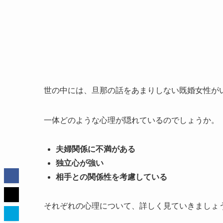
世の中には、旦那の話をあまりしない既婚女性が
一体どのような心理が隠れているのでしょうか。
夫婦関係に不満がある
独立心が強い
相手との関係性を考慮している
それぞれの心理について、詳しく見ていきましょ