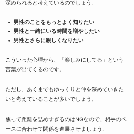
深められると考えているのでしょう。
男性のことをもっとよく知りたい
男性と一緒にいる時間を増やしたい
男性とさらに親しくなりたい
こういった心理から、「楽しみにしてる」という
言葉が出てくるのです。
ただし、あくまでもゆっくりと仲を深めていきた
いと考えていることが多いでしょう。
焦って距離を詰めすぎるのはNGなので、相手のペ
ースに合わせて関係を進展させましょう。