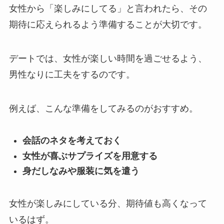
女性から「楽しみにしてる」と言われたら、その
期待に応えられるよう準備することが大切です。
デートでは、女性が楽しい時間を過ごせるよう、
男性なりに工夫をするのです。
例えば、こんな準備をしてみるのがおすすめ。
会話のネタを考えておく
女性が喜ぶサプライズを用意する
身だしなみや服装に気を遣う
女性が楽しみにしている分、期待値も高くなって
いるはず。