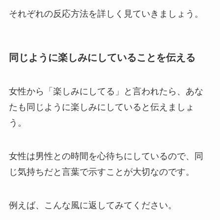
それぞれの反応方法を詳しく見ていきましょう。
同じように楽しみにしていることを伝える
女性から「楽しみにしてる」と言われたら、あな
たも同じように楽しみにしていると伝えましょ
う。
女性は男性との時間を心待ちにしているので、同
じ気持ちだと言葉で示すことが大切なのです。
例えば、こんな風に返してみてください。