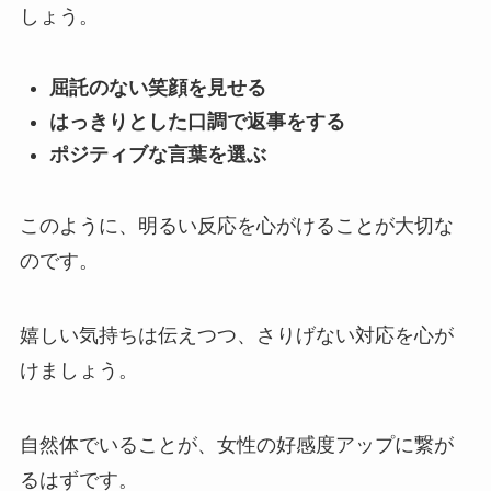
しょう。
屈託のない笑顔を見せる
はっきりとした口調で返事をする
ポジティブな言葉を選ぶ
このように、明るい反応を心がけることが大切な
のです。
嬉しい気持ちは伝えつつ、さりげない対応を心が
けましょう。
自然体でいることが、女性の好感度アップに繋が
るはずです。