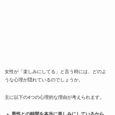
女性が「楽しみにしてる」と言う時には、どのよ
うな心理が隠れているのでしょうか。
主に以下の4つの心理的な理由が考えられます。
男性との時間を本当に楽しみにしているから