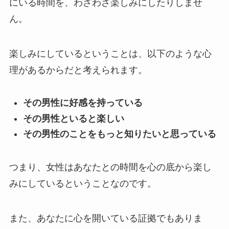
にいる時間を、わざわざ楽しみにしたりしませ
ん。
楽しみにしているということは、以下のような心
理があるからだと考えられます。
その男性に好感を持っている
その男性といると楽しい
その男性のことをもっと知りたいと思っている
つまり、女性はあなたとの時間を心の底から楽し
みにしているということなのです。
また、あなたに心を開いている証拠でもありま