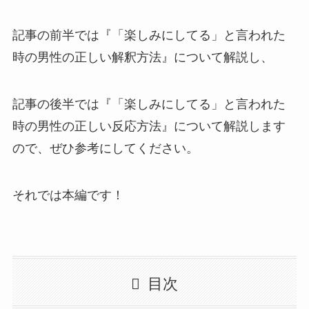
記事の前半では『「楽しみにしてる」と言われた
時の男性の正しい解釈方法』について解説し、
記事の後半では『「楽しみにしてる」と言われた
時の男性の正しい反応方法』について解説します
ので、ぜひ参考にしてください。
それでは本編です！
目次