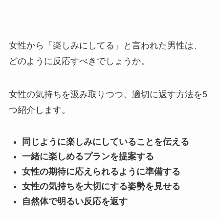
女性から「楽しみにしてる」と言われた男性は、
どのように反応すべきでしょうか。
女性の気持ちを汲み取りつつ、適切に返す方法を5
つ紹介します。
同じように楽しみにしていることを伝える
一緒に楽しめるプランを提案する
女性の期待に応えられるように準備する
女性の気持ちを大切にする姿勢を見せる
自然体で明るい反応を返す