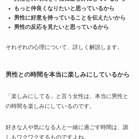
もっと仲良くなりたいと思っているから
男性に好意を持っていることを伝えたいから
男性の反応を見たいと思っているから
それぞれの心理について、詳しく解説します。
男性との時間を本当に楽しみにしているから
「楽しみにしてる」と言う女性は、本当に男性と
の時間を楽しみにしているのです。
好きな人や気になる人と一緒に過ごす時間は、誰
しもワクワクするものですよね。