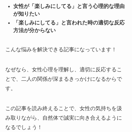
女性が「楽しみにしてる」と言う心理的な理由
が知りたい
「楽しみにしてる」と言われた時の適切な反応
方法が分からない
こんな悩みを解決できる記事になっています！
なぜなら、女性心理を理解し、適切に反応するこ
とで、二人の関係が深まるきっかけになるからで
す。
この記事を読み終えることで、女性の気持ちを汲
み取りながら、自然体で誠実に向き合えるように
なるでしょう！