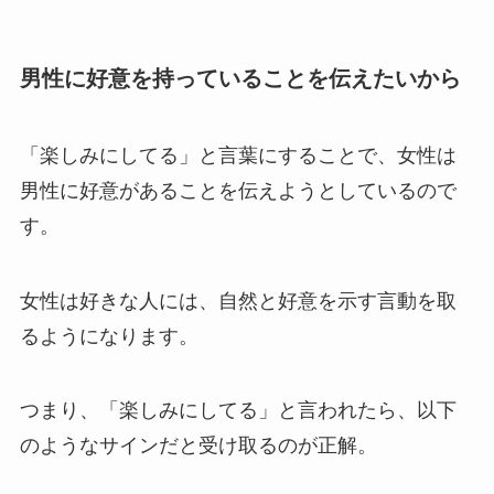
男性に好意を持っていることを伝えたいから
「楽しみにしてる」と言葉にすることで、女性は
男性に好意があることを伝えようとしているので
す。
女性は好きな人には、自然と好意を示す言動を取
るようになります。
つまり、「楽しみにしてる」と言われたら、以下
のようなサインだと受け取るのが正解。