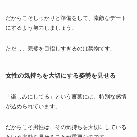
だからこそしっかりと準備をして、素敵なデート
にするよう努力しましょう。
ただし、完璧を目指しすぎるのは禁物です。
女性の気持ちを大切にする姿勢を見せる
「楽しみにしてる」という言葉には、特別な感情
が込められています。
だからこそ男性は、その気持ちを大切にしている