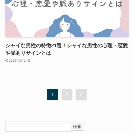
シャイな男性の特徴21選！シャイな男性の心理・恋愛
や脈ありサインとは
2025年3月14日
1
2
3
検索