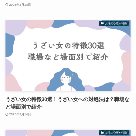
2025年3月14日
女性の心理や特徴
うざい女の特徴30選！うざい女への対処法は？職場な
ど場面別で紹介
2025年3月14日
女性の心理や特徴