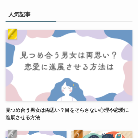
人気記事
見つめ合う男女は両思い？目をそらさない心理や恋愛に
進展させる方法