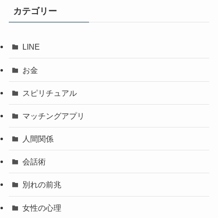
カテゴリー
LINE
お金
スピリチュアル
マッチングアプリ
人間関係
会話術
別れの前兆
女性の心理