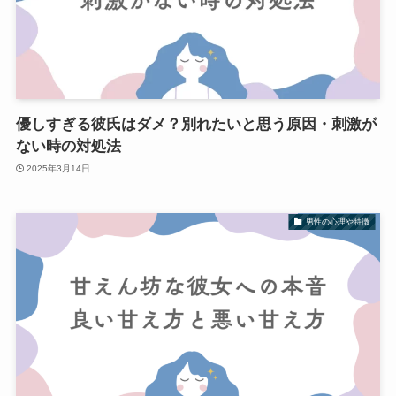
優しすぎる彼氏はダメ？別れたいと思う原因・刺激が
ない時の対処法
2025年3月14日
男性の心理や特徴