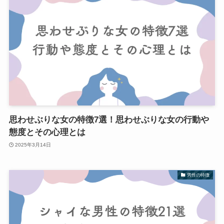
思わせぶりな女の特徴7選！思わせぶりな女の行動や
態度とその心理とは
2025年3月14日
男性の特徴